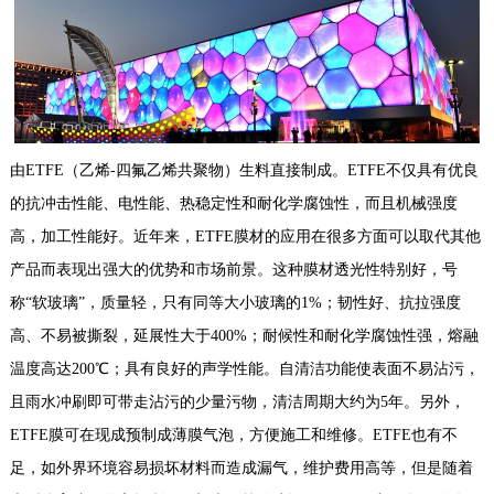
由ETFE（乙烯-四氟乙烯共聚物）生料直接制成。ETFE不仅具有优良
的抗冲击性能、电性能、热稳定性和耐化学腐蚀性，而且机械强度
高，加工性能好。近年来，ETFE膜材的应用在很多方面可以取代其他
产品而表现出强大的优势和市场前景。这种膜材透光性特别好，号
称“软玻璃”，质量轻，只有同等大小玻璃的1%；韧性好、抗拉强度
高、不易被撕裂，延展性大于400%；耐候性和耐化学腐蚀性强，熔融
温度高达200℃；具有良好的声学性能。自清洁功能使表面不易沾污，
且雨水冲刷即可带走沾污的少量污物，清洁周期大约为5年。另外，
ETFE膜可在现成预制成薄膜气泡，方便施工和维修。ETFE也有不
足，如外界环境容易损坏材料而造成漏气，维护费用高等，但是随着